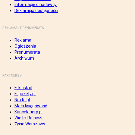
Informacje o nadawcy
Deklaracja dostępności
REKLAMA I PRENUMERATA
Reklama
Ogłoszenia
Prenumerata
Archiwum
PARTNERZY
E-kiosk.pl
E-gazety.pl
Nexto.pl
Mała księgowość
Kancelarierp.pl
Wieści Rolnicze
Życie Warszawy