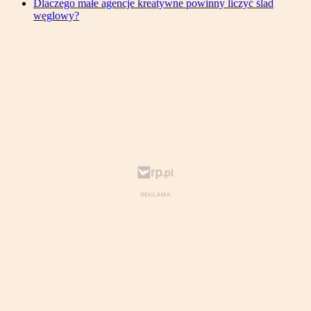
Dlaczego małe agencje kreatywne powinny liczyć ślad
węglowy?