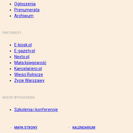
Ogłoszenia
Prenumerata
Archiwum
PARTNERZY
E-kiosk.pl
E-gazety.pl
Nexto.pl
Mała księgowość
Kancelarierp.pl
Wieści Rolnicze
Życie Warszawy
NASZE WYDARZENIA
Szkolenia i konferencje
MAPA STRONY
KALENDARIUM