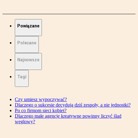
Powiązane
Polecane
Najnowsze
Tagi
Czy umiesz wypoczywać?
Dlaczego o sukcesie decydują dziś zespoły, a nie jednostki?
Po co firmom sieci kobiet?
Dlaczego małe agencje kreatywne powinny liczyć ślad
węglowy?