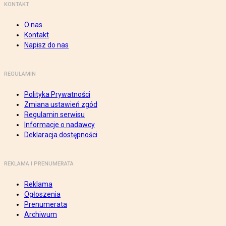
KONTAKT
O nas
Kontakt
Napisz do nas
REGULAMIN
Polityka Prywatności
Zmiana ustawień zgód
Regulamin serwisu
Informacje o nadawcy
Deklaracja dostępności
REKLAMA I PRENUMERATA
Reklama
Ogłoszenia
Prenumerata
Archiwum