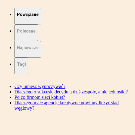
Powiązane
Polecane
Najnowsze
Tagi
Czy umiesz wypoczywać?
Dlaczego o sukcesie decydują dziś zespoły, a nie jednostki?
Po co firmom sieci kobiet?
Dlaczego małe agencje kreatywne powinny liczyć ślad
węglowy?