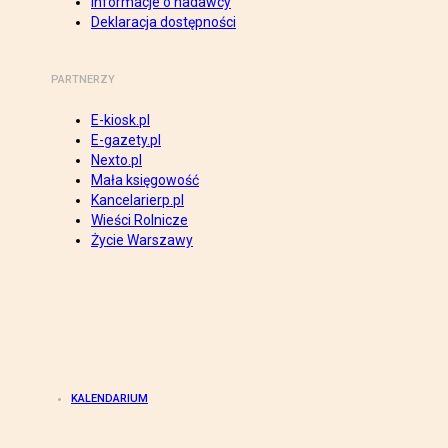
Informacje o nadawcy
Deklaracja dostępności
PARTNERZY
E-kiosk.pl
E-gazety.pl
Nexto.pl
Mała księgowość
Kancelarierp.pl
Wieści Rolnicze
Życie Warszawy
KALENDARIUM