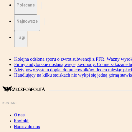
Polecane
Najnowsze
Tagi
Kolejna odsłona sporu o zwrot subwencji z PFR. Ważny wyrok
Firmy audytorskie dostaną więcej swobody. Co nie zakazane 
Nietypowy system dopłat do pracowników. Jeden miesiąc płaci
Handlujący na kilku stoiskach nie wykpi się jedną górną stawką
KONTAKT
O nas
Kontakt
Napisz do nas