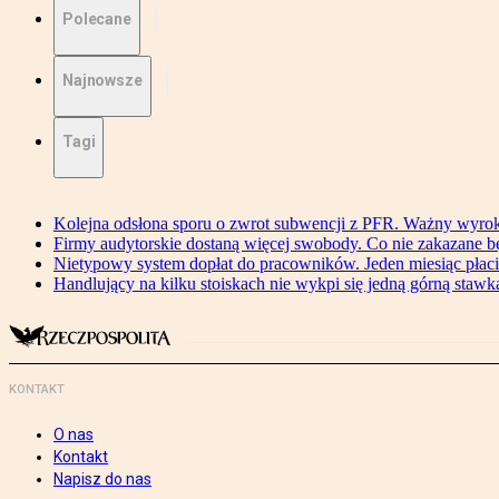
Polecane
Najnowsze
Tagi
Kolejna odsłona sporu o zwrot subwencji z PFR. Ważny wyrok
Firmy audytorskie dostaną więcej swobody. Co nie zakazane 
Nietypowy system dopłat do pracowników. Jeden miesiąc płaci
Handlujący na kilku stoiskach nie wykpi się jedną górną stawką
KONTAKT
O nas
Kontakt
Napisz do nas