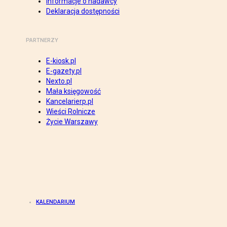
Informacje o nadawcy
Deklaracja dostępności
PARTNERZY
E-kiosk.pl
E-gazety.pl
Nexto.pl
Mała księgowość
Kancelarierp.pl
Wieści Rolnicze
Życie Warszawy
KALENDARIUM