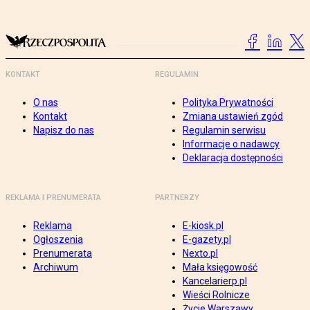
KONTAKT
REGULAMIN
O nas
Polityka Prywatności
Kontakt
Zmiana ustawień zgód
Napisz do nas
Regulamin serwisu
Informacje o nadawcy
Deklaracja dostępności
REKLAMA I PRENUMERATA
PARTNERZY
Reklama
E-kiosk.pl
Ogłoszenia
E-gazety.pl
Prenumerata
Nexto.pl
Archiwum
Mała księgowość
Kancelarierp.pl
Wieści Rolnicze
Życie Warszawy