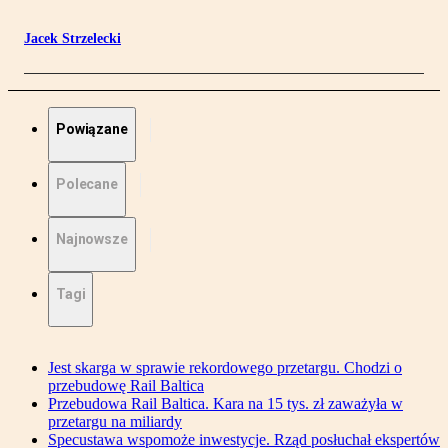
Jacek Strzelecki
Powiązane
Polecane
Najnowsze
Tagi
Jest skarga w sprawie rekordowego przetargu. Chodzi o
przebudowę Rail Baltica
Przebudowa Rail Baltica. Kara na 15 tys. zł zaważyła w
przetargu na miliardy
Specustawa wspomoże inwestycje. Rząd posłuchał ekspertów