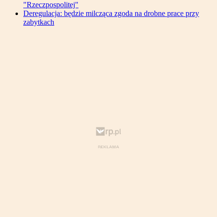
"Rzeczpospolitej"
Deregulacja: będzie milcząca zgoda na drobne prace przy
zabytkach