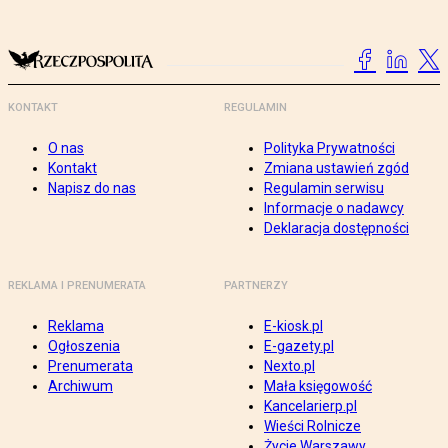
KONTAKT
REGULAMIN
O nas
Polityka Prywatności
Kontakt
Zmiana ustawień zgód
Napisz do nas
Regulamin serwisu
Informacje o nadawcy
Deklaracja dostępności
REKLAMA I PRENUMERATA
PARTNERZY
Reklama
E-kiosk.pl
Ogłoszenia
E-gazety.pl
Prenumerata
Nexto.pl
Archiwum
Mała księgowość
Kancelarierp.pl
Wieści Rolnicze
Życie Warszawy