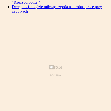
"Rzeczpospolitej"
Deregulacja: będzie milcząca zgoda na drobne prace przy
zabytkach