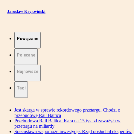
Jarosław Krykwiński
Powiązane
Polecane
Najnowsze
Tagi
Jest skarga w sprawie rekordowego przetargu. Chodzi o
przebudowę Rail Baltica
Przebudowa Rail Baltica. Kara na 15 tys. zł zaważyła w
przetargu na miliardy
Specustawa wspomoże inwestycje. Rząd posłuchał ekspertów