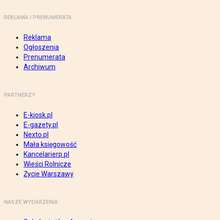
REKLAMA I PRENUMERATA
Reklama
Ogłoszenia
Prenumerata
Archiwum
PARTNERZY
E-kiosk.pl
E-gazety.pl
Nexto.pl
Mała księgowość
Kancelarierp.pl
Wieści Rolnicze
Życie Warszawy
NASZE WYDARZENIA