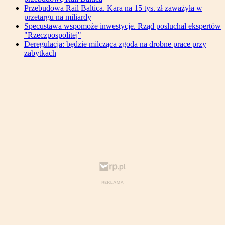
Przebudowa Rail Baltica. Kara na 15 tys. zł zaważyła w
przetargu na miliardy
Specustawa wspomoże inwestycje. Rząd posłuchał ekspertów
"Rzeczpospolitej"
Deregulacja: będzie milcząca zgoda na drobne prace przy
zabytkach