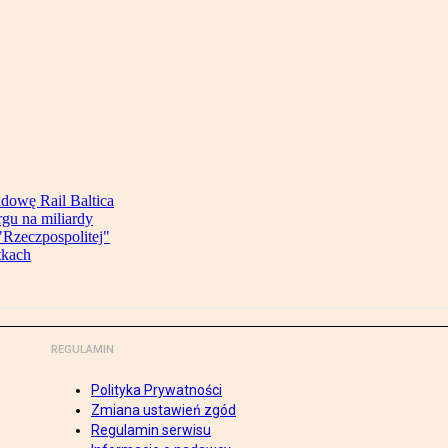
udowę Rail Baltica
rgu na miliardy
Rzeczpospolitej"
tkach
REGULAMIN
Polityka Prywatności
Zmiana ustawień zgód
Regulamin serwisu