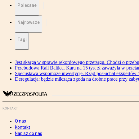
Polecane
Najnowsze
Tagi
Jest skarga w sprawie rekordowego przetargu. Chodzi o przeb
Przebudowa Rail Baltica. Kara na 15 tys. zł zaważyła w przeta
Specustawa wspomoże inwestycje. Rząd posłuchał ekspertów "
Deregulacja: będzie milcząca zgoda na drobne prace przy zaby
KONTAKT
O nas
Kontakt
Napisz do nas