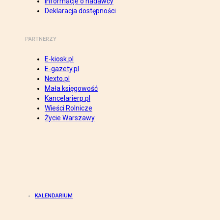
Informacje o nadawcy
Deklaracja dostępności
PARTNERZY
E-kiosk.pl
E-gazety.pl
Nexto.pl
Mała księgowość
Kancelarierp.pl
Wieści Rolnicze
Życie Warszawy
KALENDARIUM