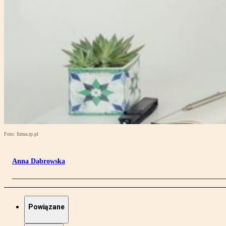
Foto: firma.rp.pl
Anna Dąbrowska
Powiązane