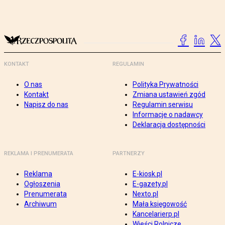
KONTAKT
REGULAMIN
O nas
Polityka Prywatności
Kontakt
Zmiana ustawień zgód
Napisz do nas
Regulamin serwisu
Informacje o nadawcy
Deklaracja dostępności
REKLAMA I PRENUMERATA
PARTNERZY
Reklama
E-kiosk.pl
Ogłoszenia
E-gazety.pl
Prenumerata
Nexto.pl
Archiwum
Mała księgowość
Kancelarierp.pl
Wieści Rolnicze