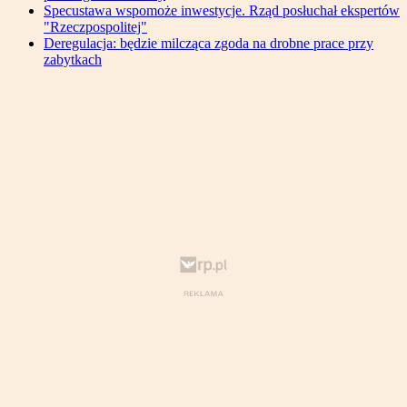
Specustawa wspomoże inwestycje. Rząd posłuchał ekspertów
"Rzeczpospolitej"
Deregulacja: będzie milcząca zgoda na drobne prace przy
zabytkach