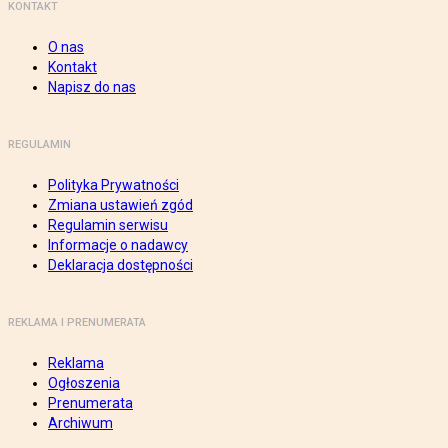
KONTAKT
O nas
Kontakt
Napisz do nas
REGULAMIN
Polityka Prywatności
Zmiana ustawień zgód
Regulamin serwisu
Informacje o nadawcy
Deklaracja dostępności
REKLAMA I PRENUMERATA
Reklama
Ogłoszenia
Prenumerata
Archiwum