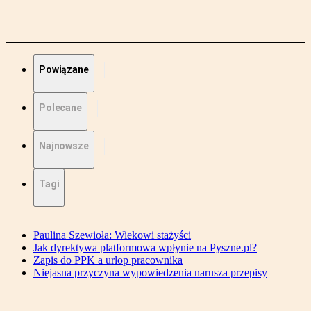
Powiązane
Polecane
Najnowsze
Tagi
Paulina Szewioła: Wiekowi stażyści
Jak dyrektywa platformowa wpłynie na Pyszne.pl?
Zapis do PPK a urlop pracownika
Niejasna przyczyna wypowiedzenia narusza przepisy