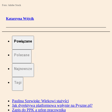
Foto: Adobe Stock
Katarzyna Wójcik
Powiązane
Polecane
Najnowsze
Tagi
Paulina Szewioła: Wiekowi stażyści
Jak dyrektywa platformowa wpłynie na Pyszne.pl?
Zapis do PPK a urlop pracownika