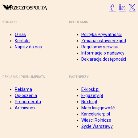
KONTAKT
REGULAMIN
O nas
Polityka Prywatności
Kontakt
Zmiana ustawień zgód
Napisz do nas
Regulamin serwisu
Informacje o nadawcy
Deklaracja dostępności
REKLAMA I PRENUMERATA
PARTNERZY
Reklama
E-kiosk.pl
Ogłoszenia
E-gazety.pl
Prenumerata
Nexto.pl
Archiwum
Mała księgowość
Kancelarierp.pl
Wieści Rolnicze
Życie Warszawy