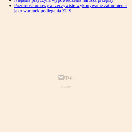
Niejasna przyczyna wypowiedzenia narusza przepisy
Pozorność umowy a rzeczywiste wykonywanie zatrudnienia
jako warunek podlegania ZUS