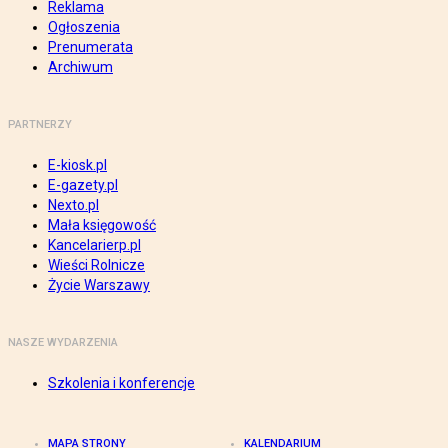
Reklama
Ogłoszenia
Prenumerata
Archiwum
PARTNERZY
E-kiosk.pl
E-gazety.pl
Nexto.pl
Mała księgowość
Kancelarierp.pl
Wieści Rolnicze
Życie Warszawy
NASZE WYDARZENIA
Szkolenia i konferencje
MAPA STRONY
KALENDARIUM