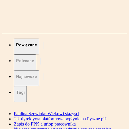
Powiązane
Polecane
Najnowsze
Tagi
Paulina Szewioła: Wiekowi stażyści
Jak dyrektywa platformowa wpłynie na Pyszne.pl?
Zapis do PPK a urlop pracownika