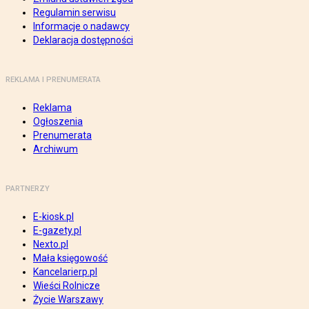
Regulamin serwisu
Informacje o nadawcy
Deklaracja dostępności
REKLAMA I PRENUMERATA
Reklama
Ogłoszenia
Prenumerata
Archiwum
PARTNERZY
E-kiosk.pl
E-gazety.pl
Nexto.pl
Mała księgowość
Kancelarierp.pl
Wieści Rolnicze
Życie Warszawy