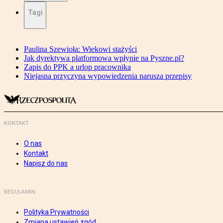
Tagi
Paulina Szewioła: Wiekowi stażyści
Jak dyrektywa platformowa wpłynie na Pyszne.pl?
Zapis do PPK a urlop pracownika
Niejasna przyczyna wypowiedzenia narusza przepisy
KONTAKT
O nas
Kontakt
Napisz do nas
REGULAMIN
Polityka Prywatności
Zmiana ustawień zgód