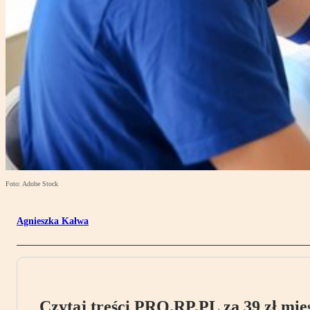
Foto: Adobe Stock
Agnieszka Kałwa
Czytaj treści PRO.RP.PL za 39 zł mies