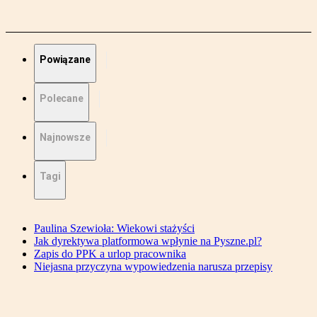
Powiązane
Polecane
Najnowsze
Tagi
Paulina Szewioła: Wiekowi stażyści
Jak dyrektywa platformowa wpłynie na Pyszne.pl?
Zapis do PPK a urlop pracownika
Niejasna przyczyna wypowiedzenia narusza przepisy