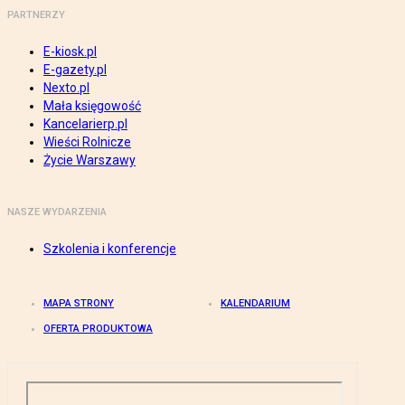
PARTNERZY
E-kiosk.pl
E-gazety.pl
Nexto.pl
Mała księgowość
Kancelarierp.pl
Wieści Rolnicze
Życie Warszawy
NASZE WYDARZENIA
Szkolenia i konferencje
MAPA STRONY
KALENDARIUM
OFERTA PRODUKTOWA