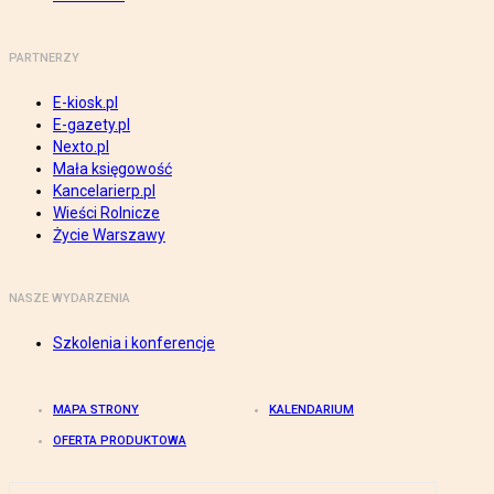
PARTNERZY
E-kiosk.pl
E-gazety.pl
Nexto.pl
Mała księgowość
Kancelarierp.pl
Wieści Rolnicze
Życie Warszawy
NASZE WYDARZENIA
Szkolenia i konferencje
MAPA STRONY
KALENDARIUM
OFERTA PRODUKTOWA