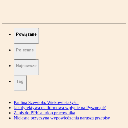
Powiązane
Polecane
Najnowsze
Tagi
Paulina Szewioła: Wiekowi stażyści
Jak dyrektywa platformowa wpłynie na Pyszne.pl?
Zapis do PPK a urlop pracownika
Niejasna przyczyna wypowiedzenia narusza przepisy