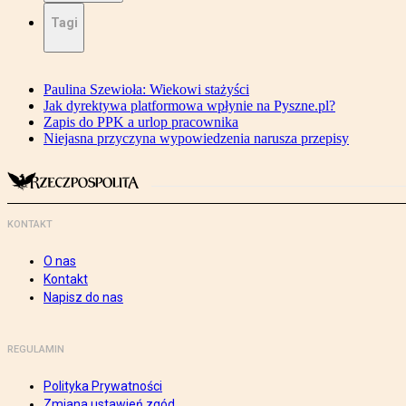
Tagi
Paulina Szewioła: Wiekowi stażyści
Jak dyrektywa platformowa wpłynie na Pyszne.pl?
Zapis do PPK a urlop pracownika
Niejasna przyczyna wypowiedzenia narusza przepisy
KONTAKT
O nas
Kontakt
Napisz do nas
REGULAMIN
Polityka Prywatności
Zmiana ustawień zgód