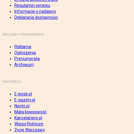
Regulamin serwisu
Informacje o nadawcy
Deklaracja dostępności
REKLAMA I PRENUMERATA
Reklama
Ogłoszenia
Prenumerata
Archiwum
PARTNERZY
E-kiosk.pl
E-gazety.pl
Nexto.pl
Mała księgowość
Kancelarierp.pl
Wieści Rolnicze
Życie Warszawy