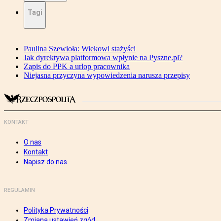
Tagi
Paulina Szewioła: Wiekowi stażyści
Jak dyrektywa platformowa wpłynie na Pyszne.pl?
Zapis do PPK a urlop pracownika
Niejasna przyczyna wypowiedzenia narusza przepisy
KONTAKT
O nas
Kontakt
Napisz do nas
REGULAMIN
Polityka Prywatności
Zmiana ustawień zgód