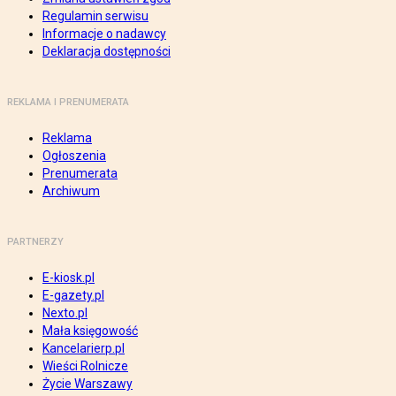
Regulamin serwisu
Informacje o nadawcy
Deklaracja dostępności
REKLAMA I PRENUMERATA
Reklama
Ogłoszenia
Prenumerata
Archiwum
PARTNERZY
E-kiosk.pl
E-gazety.pl
Nexto.pl
Mała księgowość
Kancelarierp.pl
Wieści Rolnicze
Życie Warszawy