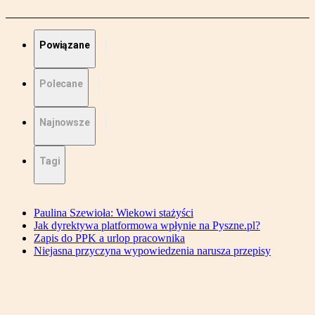
Powiązane
Polecane
Najnowsze
Tagi
Paulina Szewioła: Wiekowi stażyści
Jak dyrektywa platformowa wpłynie na Pyszne.pl?
Zapis do PPK a urlop pracownika
Niejasna przyczyna wypowiedzenia narusza przepisy