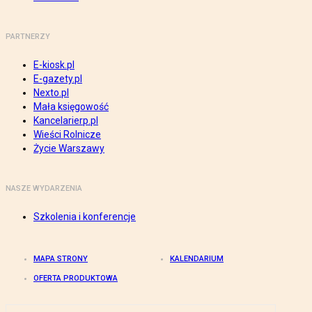
PARTNERZY
E-kiosk.pl
E-gazety.pl
Nexto.pl
Mała księgowość
Kancelarierp.pl
Wieści Rolnicze
Życie Warszawy
NASZE WYDARZENIA
Szkolenia i konferencje
MAPA STRONY
KALENDARIUM
OFERTA PRODUKTOWA