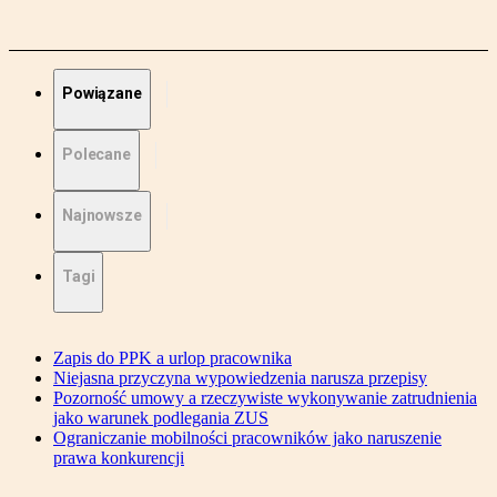
Powiązane
Polecane
Najnowsze
Tagi
Zapis do PPK a urlop pracownika
Niejasna przyczyna wypowiedzenia narusza przepisy
Pozorność umowy a rzeczywiste wykonywanie zatrudnienia
jako warunek podlegania ZUS
Ograniczanie mobilności pracowników jako naruszenie
prawa konkurencji