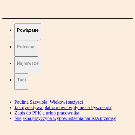
Powiązane
Polecane
Najnowsze
Tagi
Paulina Szewioła: Wiekowi stażyści
Jak dyrektywa platformowa wpłynie na Pyszne.pl?
Zapis do PPK a urlop pracownika
Niejasna przyczyna wypowiedzenia narusza przepisy