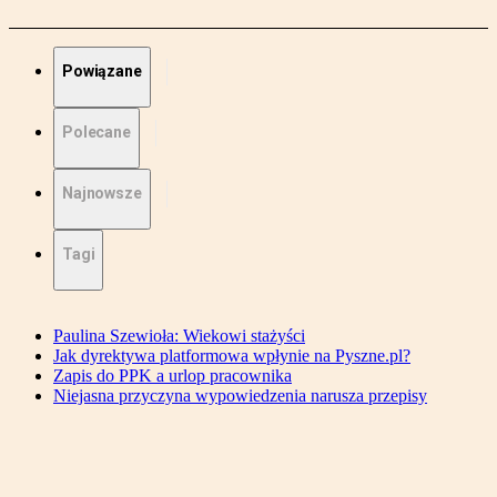
Powiązane
Polecane
Najnowsze
Tagi
Paulina Szewioła: Wiekowi stażyści
Jak dyrektywa platformowa wpłynie na Pyszne.pl?
Zapis do PPK a urlop pracownika
Niejasna przyczyna wypowiedzenia narusza przepisy