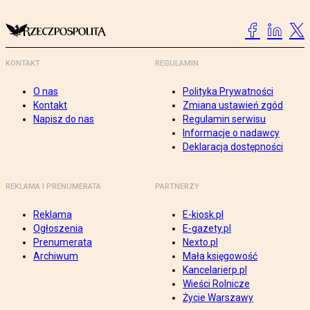
KONTAKT
REGULAMIN
O nas
Polityka Prywatności
Kontakt
Zmiana ustawień zgód
Napisz do nas
Regulamin serwisu
Informacje o nadawcy
Deklaracja dostępności
REKLAMA I PRENUMERATA
PARTNERZY
Reklama
E-kiosk.pl
Ogłoszenia
E-gazety.pl
Prenumerata
Nexto.pl
Archiwum
Mała księgowość
Kancelarierp.pl
Wieści Rolnicze
Życie Warszawy