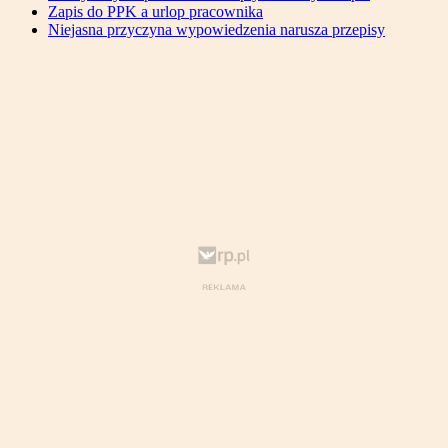
Zapis do PPK a urlop pracownika
Niejasna przyczyna wypowiedzenia narusza przepisy