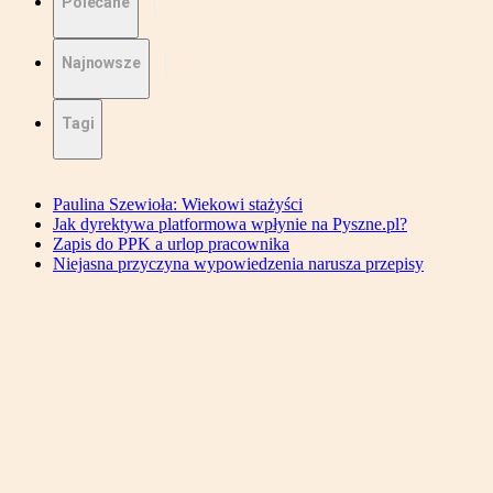
Polecane
Najnowsze
Tagi
Paulina Szewioła: Wiekowi stażyści
Jak dyrektywa platformowa wpłynie na Pyszne.pl?
Zapis do PPK a urlop pracownika
Niejasna przyczyna wypowiedzenia narusza przepisy