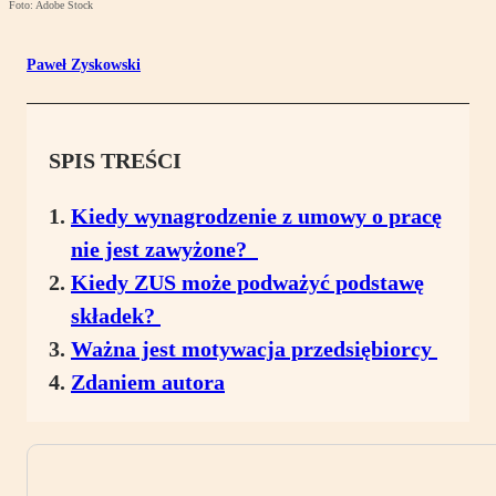
Foto: Adobe Stock
Paweł Zyskowski
SPIS TREŚCI
Kiedy wynagrodzenie z umowy o pracę
nie jest zawyżone?
Kiedy ZUS może podważyć podstawę
składek?
Ważna jest motywacja przedsiębiorcy
Zdaniem autora