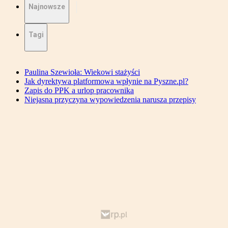
Najnowsze
Tagi
Paulina Szewioła: Wiekowi stażyści
Jak dyrektywa platformowa wpłynie na Pyszne.pl?
Zapis do PPK a urlop pracownika
Niejasna przyczyna wypowiedzenia narusza przepisy