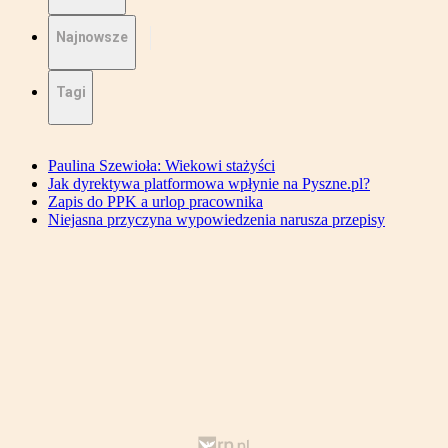
Najnowsze
Tagi
Paulina Szewioła: Wiekowi stażyści
Jak dyrektywa platformowa wpłynie na Pyszne.pl?
Zapis do PPK a urlop pracownika
Niejasna przyczyna wypowiedzenia narusza przepisy