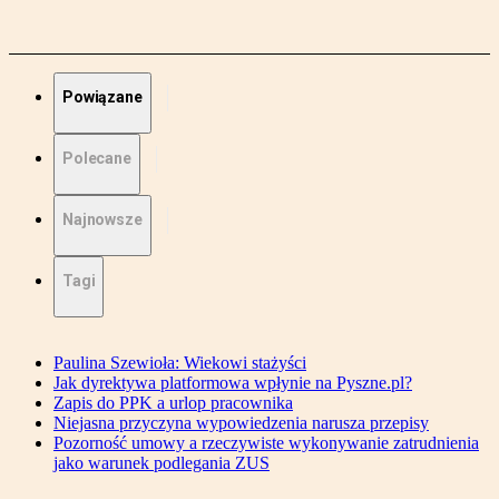
Powiązane
Polecane
Najnowsze
Tagi
Paulina Szewioła: Wiekowi stażyści
Jak dyrektywa platformowa wpłynie na Pyszne.pl?
Zapis do PPK a urlop pracownika
Niejasna przyczyna wypowiedzenia narusza przepisy
Pozorność umowy a rzeczywiste wykonywanie zatrudnienia
jako warunek podlegania ZUS