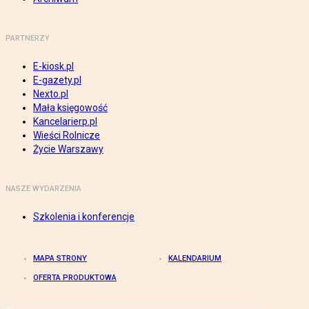
PARTNERZY
E-kiosk.pl
E-gazety.pl
Nexto.pl
Mała księgowość
Kancelarierp.pl
Wieści Rolnicze
Życie Warszawy
NASZE WYDARZENIA
Szkolenia i konferencje
MAPA STRONY
KALENDARIUM
OFERTA PRODUKTOWA