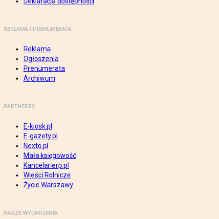
Deklaracja dostępności
REKLAMA I PRENUMERATA
Reklama
Ogłoszenia
Prenumerata
Archiwum
PARTNERZY
E-kiosk.pl
E-gazety.pl
Nexto.pl
Mała księgowość
Kancelarierp.pl
Wieści Rolnicze
Życie Warszawy
NASZE WYDARZENIA