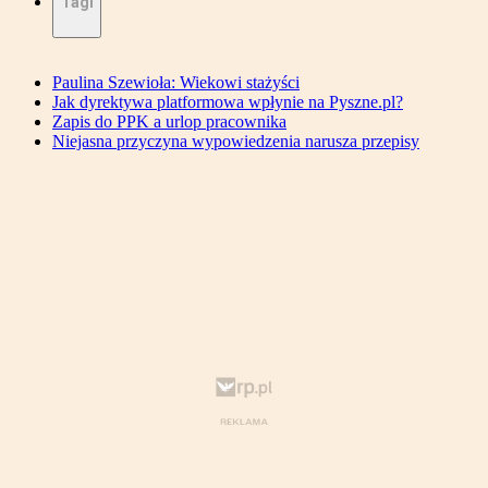
Tagi
Paulina Szewioła: Wiekowi stażyści
Jak dyrektywa platformowa wpłynie na Pyszne.pl?
Zapis do PPK a urlop pracownika
Niejasna przyczyna wypowiedzenia narusza przepisy