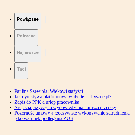
Powiązane
Polecane
Najnowsze
Tagi
Paulina Szewioła: Wiekowi stażyści
Jak dyrektywa platformowa wpłynie na Pyszne.pl?
Zapis do PPK a urlop pracownika
Niejasna przyczyna wypowiedzenia narusza przepisy
Pozorność umowy a rzeczywiste wykonywanie zatrudnienia
jako warunek podlegania ZUS