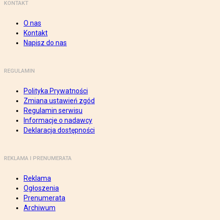
KONTAKT
O nas
Kontakt
Napisz do nas
REGULAMIN
Polityka Prywatności
Zmiana ustawień zgód
Regulamin serwisu
Informacje o nadawcy
Deklaracja dostępności
REKLAMA I PRENUMERATA
Reklama
Ogłoszenia
Prenumerata
Archiwum