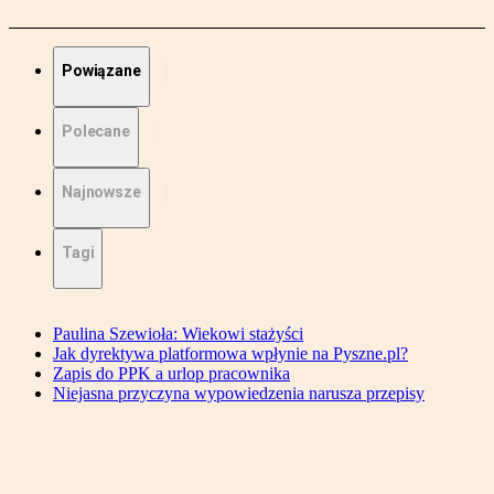
Powiązane
Polecane
Najnowsze
Tagi
Paulina Szewioła: Wiekowi stażyści
Jak dyrektywa platformowa wpłynie na Pyszne.pl?
Zapis do PPK a urlop pracownika
Niejasna przyczyna wypowiedzenia narusza przepisy