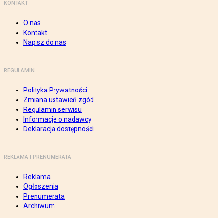
KONTAKT
O nas
Kontakt
Napisz do nas
REGULAMIN
Polityka Prywatności
Zmiana ustawień zgód
Regulamin serwisu
Informacje o nadawcy
Deklaracja dostępności
REKLAMA I PRENUMERATA
Reklama
Ogłoszenia
Prenumerata
Archiwum