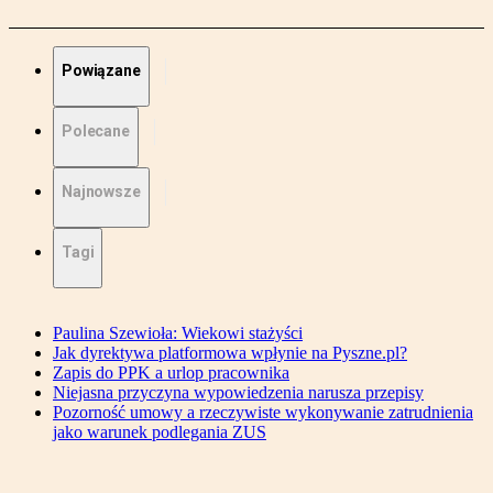
Powiązane
Polecane
Najnowsze
Tagi
Paulina Szewioła: Wiekowi stażyści
Jak dyrektywa platformowa wpłynie na Pyszne.pl?
Zapis do PPK a urlop pracownika
Niejasna przyczyna wypowiedzenia narusza przepisy
Pozorność umowy a rzeczywiste wykonywanie zatrudnienia
jako warunek podlegania ZUS