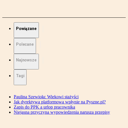
Powiązane
Polecane
Najnowsze
Tagi
Paulina Szewioła: Wiekowi stażyści
Jak dyrektywa platformowa wpłynie na Pyszne.pl?
Zapis do PPK a urlop pracownika
Niejasna przyczyna wypowiedzenia narusza przepisy