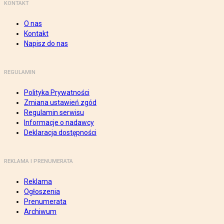
KONTAKT
O nas
Kontakt
Napisz do nas
REGULAMIN
Polityka Prywatności
Zmiana ustawień zgód
Regulamin serwisu
Informacje o nadawcy
Deklaracja dostępności
REKLAMA I PRENUMERATA
Reklama
Ogłoszenia
Prenumerata
Archiwum