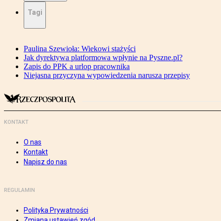
Tagi
Paulina Szewioła: Wiekowi stażyści
Jak dyrektywa platformowa wpłynie na Pyszne.pl?
Zapis do PPK a urlop pracownika
Niejasna przyczyna wypowiedzenia narusza przepisy
KONTAKT
O nas
Kontakt
Napisz do nas
REGULAMIN
Polityka Prywatności
Zmiana ustawień zgód