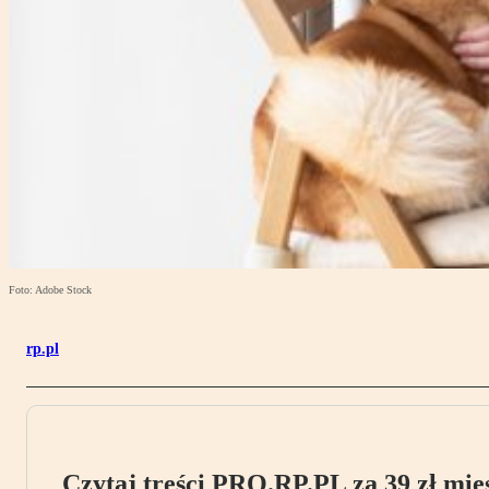
Foto: Adobe Stock
rp.pl
Czytaj treści PRO.RP.PL za 39 zł mies