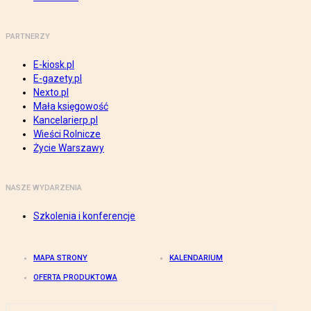
PARTNERZY
E-kiosk.pl
E-gazety.pl
Nexto.pl
Mała księgowość
Kancelarierp.pl
Wieści Rolnicze
Życie Warszawy
NASZE WYDARZENIA
Szkolenia i konferencje
MAPA STRONY
KALENDARIUM
OFERTA PRODUKTOWA