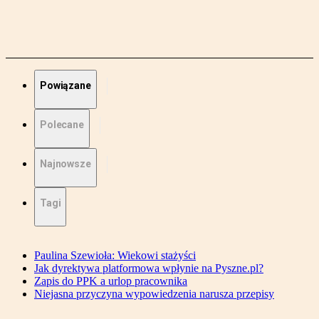
Powiązane
Polecane
Najnowsze
Tagi
Paulina Szewioła: Wiekowi stażyści
Jak dyrektywa platformowa wpłynie na Pyszne.pl?
Zapis do PPK a urlop pracownika
Niejasna przyczyna wypowiedzenia narusza przepisy