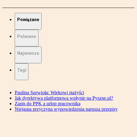
Powiązane
Polecane
Najnowsze
Tagi
Paulina Szewioła: Wiekowi stażyści
Jak dyrektywa platformowa wpłynie na Pyszne.pl?
Zapis do PPK a urlop pracownika
Niejasna przyczyna wypowiedzenia narusza przepisy