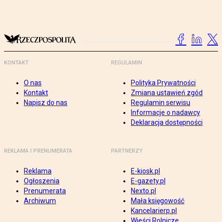
KONTAKT
REGULAMIN
O nas
Polityka Prywatności
Kontakt
Zmiana ustawień zgód
Napisz do nas
Regulamin serwisu
Informacje o nadawcy
Deklaracja dostępności
REKLAMA I PRENUMERATA
PARTNERZY
Reklama
E-kiosk.pl
Ogłoszenia
E-gazety.pl
Prenumerata
Nexto.pl
Archiwum
Mała księgowość
Kancelarierp.pl
Wieści Rolnicze