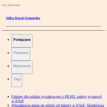
Foto: Adobe Stock
Julita Karaś-Gasparska
Powiązane
Polecane
Najnowsze
Tagi
Fakturę dla rolnika ryczałtowego z PESEL należy wystawić
w KSeF
Wizualizacja może się różnić od faktury w KSeF. Skarbówka