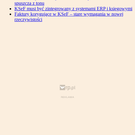
spuszcza z tonu
KSeF musi być zintegrowany z systemami ERP i księgowymi
Faktury korygujące w KSeF – stare wymagania w nowej
rzeczywistości