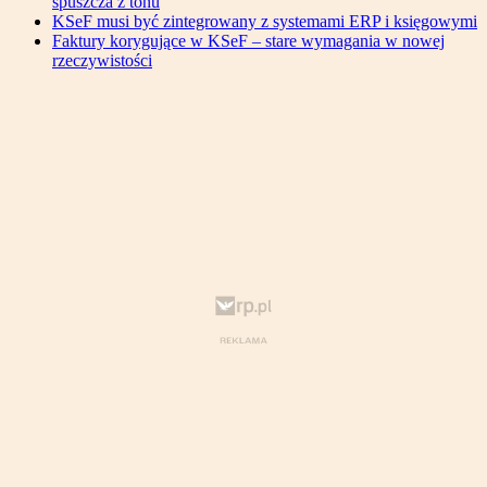
spuszcza z tonu
KSeF musi być zintegrowany z systemami ERP i księgowymi
Faktury korygujące w KSeF – stare wymagania w nowej
rzeczywistości