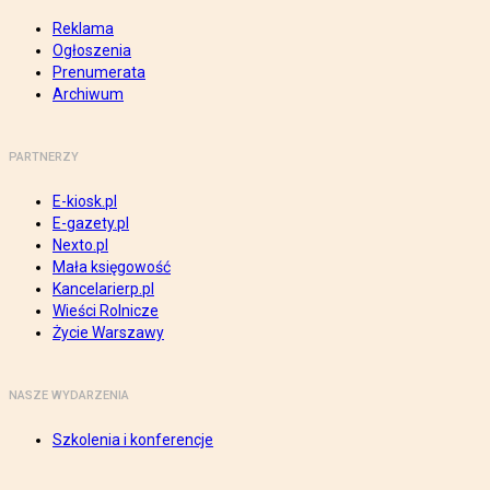
Reklama
Ogłoszenia
Prenumerata
Archiwum
PARTNERZY
E-kiosk.pl
E-gazety.pl
Nexto.pl
Mała księgowość
Kancelarierp.pl
Wieści Rolnicze
Życie Warszawy
NASZE WYDARZENIA
Szkolenia i konferencje