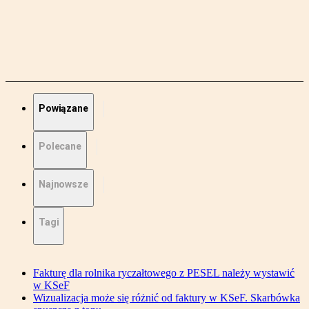
Powiązane
Polecane
Najnowsze
Tagi
Fakturę dla rolnika ryczałtowego z PESEL należy wystawić
w KSeF
Wizualizacja może się różnić od faktury w KSeF. Skarbówka