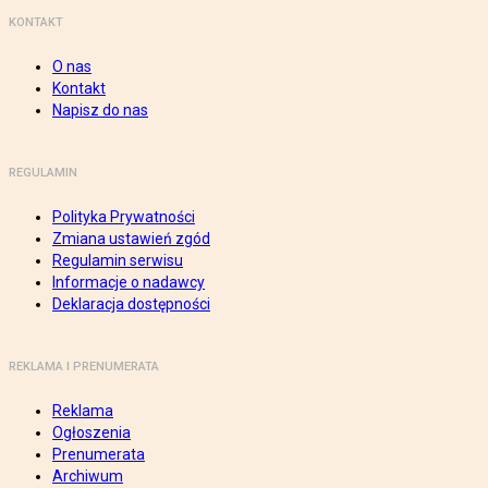
KONTAKT
O nas
Kontakt
Napisz do nas
REGULAMIN
Polityka Prywatności
Zmiana ustawień zgód
Regulamin serwisu
Informacje o nadawcy
Deklaracja dostępności
REKLAMA I PRENUMERATA
Reklama
Ogłoszenia
Prenumerata
Archiwum