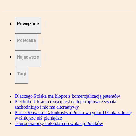
Powiązane
Polecane
Najnowsze
Tagi
Dlaczego Polska ma kłopot z komercjalizacją patentów
Piechota: Ukraina dzisiaj jest na tej kroplówce świata
zachodniego i nie ma alternatywy
Prof. Orłowski: Członkostwo Polski w rynku UE okazało się
ważniejsze niż pieniądze
Touroperatorzy dokładali do wakacji Polaków