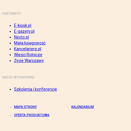
PARTNERZY
E-kiosk.pl
E-gazety.pl
Nexto.pl
Mała księgowość
Kancelarierp.pl
Wieści Rolnicze
Życie Warszawy
NASZE WYDARZENIA
Szkolenia i konferencje
MAPA STRONY
KALENDARIUM
OFERTA PRODUKTOWA