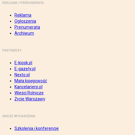
REKLAMA I PRENUMERATA
Reklama
Ogłoszenia
Prenumerata
Archiwum
PARTNERZY
E-kiosk.pl
E-gazety.pl
Nexto.pl
Mała księgowość
Kancelarierp.pl
Wieści Rolnicze
Życie Warszawy
NASZE WYDARZENIA
Szkolenia i konferencje