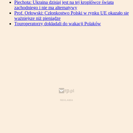
Piechota: Ukraina dzisiaj jest na tej kroplówce świata
zachodniego i nie ma alternatywy
Prof. Orłowski: Członkostwo Polski w rynku UE okazało się
ważniejsze niż pieniądze
Touroperatorzy dokładali do wakacji Polaków