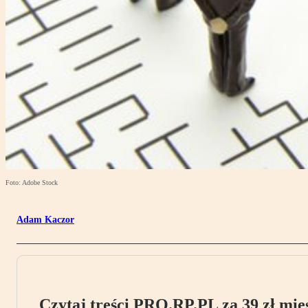
Foto: Adobe Stock
Adam Kaczor
Czytaj treści PRO.RP.PL za 39 zł mies