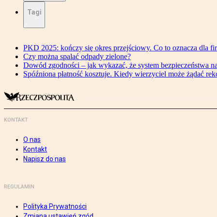
Tagi
PKD 2025: kończy się okres przejściowy. Co to oznacza dla fi
Czy można spalać odpady zielone?
Dowód zgodności – jak wykazać, że system bezpieczeństwa n
Spóźniona płatność kosztuje. Kiedy wierzyciel może żądać re
KONTAKT
O nas
Kontakt
Napisz do nas
REGULAMIN
Polityka Prywatności
Zmiana ustawień zgód