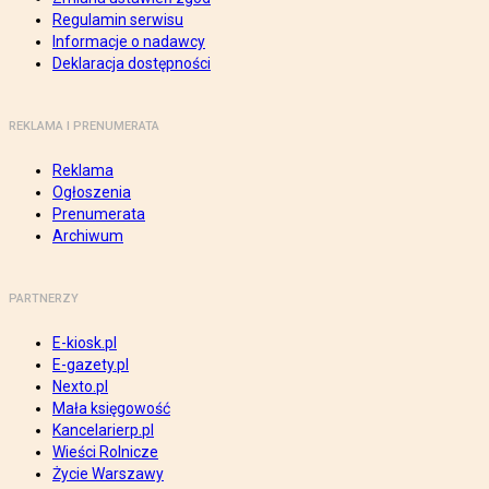
Regulamin serwisu
Informacje o nadawcy
Deklaracja dostępności
REKLAMA I PRENUMERATA
Reklama
Ogłoszenia
Prenumerata
Archiwum
PARTNERZY
E-kiosk.pl
E-gazety.pl
Nexto.pl
Mała księgowość
Kancelarierp.pl
Wieści Rolnicze
Życie Warszawy