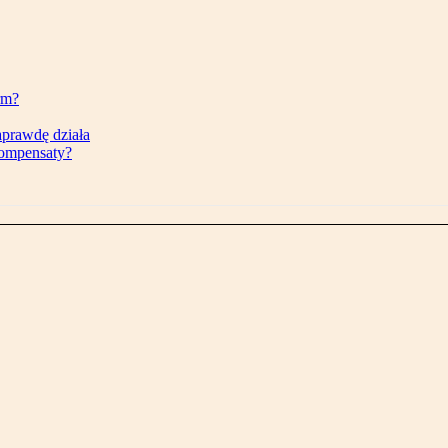
rm?
aprawdę działa
kompensaty?