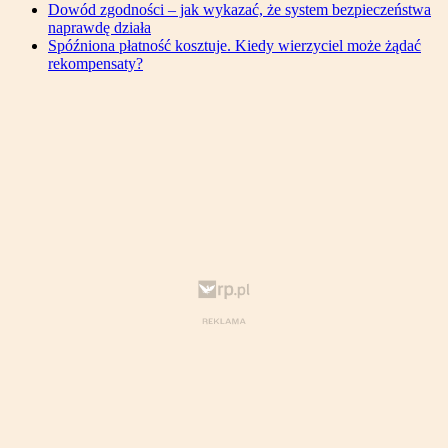
Dowód zgodności – jak wykazać, że system bezpieczeństwa
naprawdę działa
Spóźniona płatność kosztuje. Kiedy wierzyciel może żądać
rekompensaty?