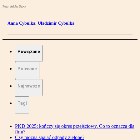
Foto: Adobe Stock
Anna Cybulka
,
Uladzimir Cybulka
Powiązane
Polecane
Najnowsze
Tagi
PKD 2025: kończy się okres przejściowy. Co to oznacza dla
firm?
Czy można spalać odpady zielone?