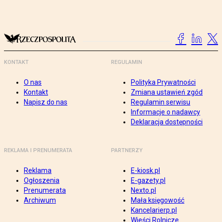
KONTAKT
REGULAMIN
O nas
Polityka Prywatności
Kontakt
Zmiana ustawień zgód
Napisz do nas
Regulamin serwisu
Informacje o nadawcy
Deklaracja dostępności
REKLAMA I PRENUMERATA
PARTNERZY
Reklama
E-kiosk.pl
Ogłoszenia
E-gazety.pl
Prenumerata
Nexto.pl
Archiwum
Mała księgowość
Kancelarierp.pl
Wieści Rolnicze