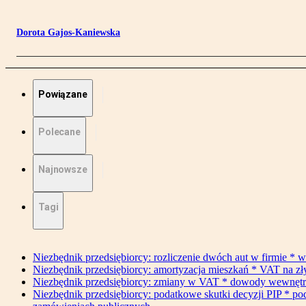
Dorota Gajos-Kaniewska
Powiązane
Polecane
Najnowsze
Tagi
Niezbędnik przedsiębiorcy: rozliczenie dwóch aut w firmie * w
Niezbędnik przedsiębiorcy: amortyzacja mieszkań * VAT na z
Niezbędnik przedsiębiorcy: zmiany w VAT * dowody wewnętrzne 
Niezbędnik przedsiębiorcy: podatkowe skutki decyzji PIP * po