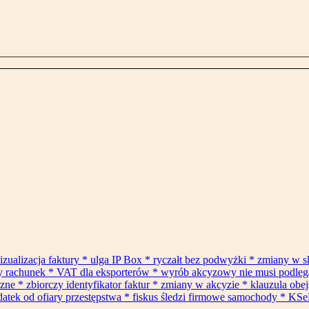
izualizacja faktury * ulga IP Box * ryczałt bez podwyżki * zmiany w 
ły rachunek * VAT dla eksporterów * wyrób akcyzowy nie musi podle
* zbiorczy identyfikator faktur * zmiany w akcyzie * klauzula obejś
datek od ofiary przestępstwa * fiskus śledzi firmowe samochody * KSe