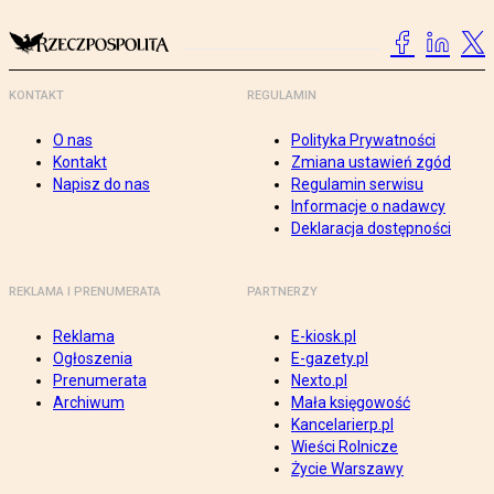
KONTAKT
REGULAMIN
O nas
Polityka Prywatności
Kontakt
Zmiana ustawień zgód
Napisz do nas
Regulamin serwisu
Informacje o nadawcy
Deklaracja dostępności
REKLAMA I PRENUMERATA
PARTNERZY
Reklama
E-kiosk.pl
Ogłoszenia
E-gazety.pl
Prenumerata
Nexto.pl
Archiwum
Mała księgowość
Kancelarierp.pl
Wieści Rolnicze
Życie Warszawy