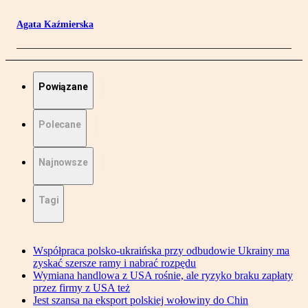
Agata Kaźmierska
Powiązane
Polecane
Najnowsze
Tagi
Współpraca polsko-ukraińska przy odbudowie Ukrainy ma
zyskać szersze ramy i nabrać rozpędu
Wymiana handlowa z USA rośnie, ale ryzyko braku zapłaty
przez firmy z USA też
Jest szansa na eksport polskiej wołowiny do Chin