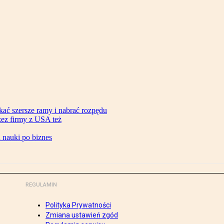
ać szersze ramy i nabrać rozpędu
zez firmy z USA też
d nauki po biznes
REGULAMIN
Polityka Prywatności
Zmiana ustawień zgód