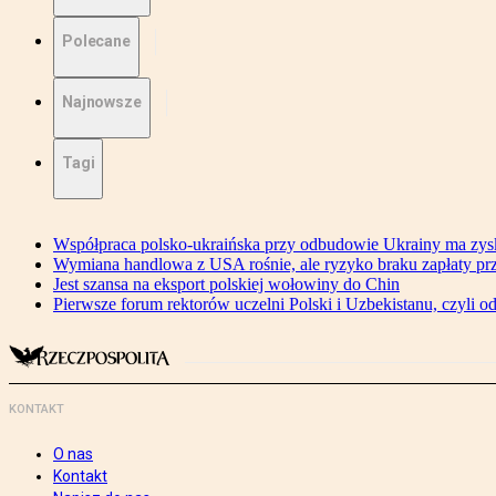
Polecane
Najnowsze
Tagi
Współpraca polsko-ukraińska przy odbudowie Ukrainy ma zysk
Wymiana handlowa z USA rośnie, ale ryzyko braku zapłaty pr
Jest szansa na eksport polskiej wołowiny do Chin
Pierwsze forum rektorów uczelni Polski i Uzbekistanu, czyli o
KONTAKT
O nas
Kontakt