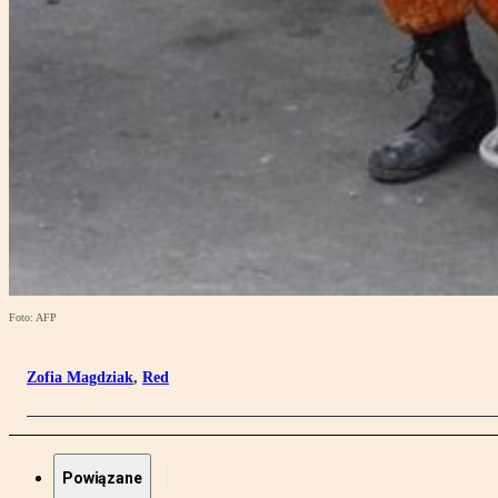
Foto: AFP
Zofia Magdziak
,
Red
Powiązane