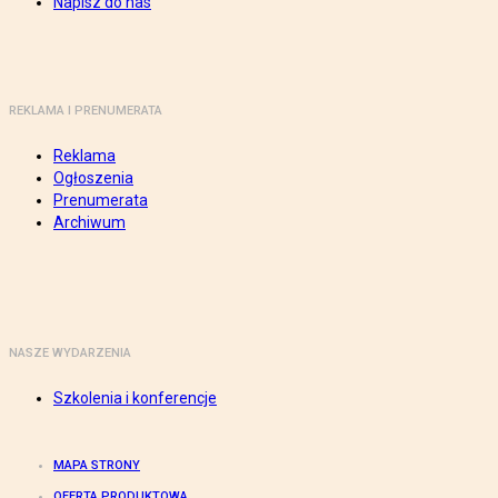
Napisz do nas
REKLAMA I PRENUMERATA
Reklama
Ogłoszenia
Prenumerata
Archiwum
NASZE WYDARZENIA
Szkolenia i konferencje
MAPA STRONY
OFERTA PRODUKTOWA