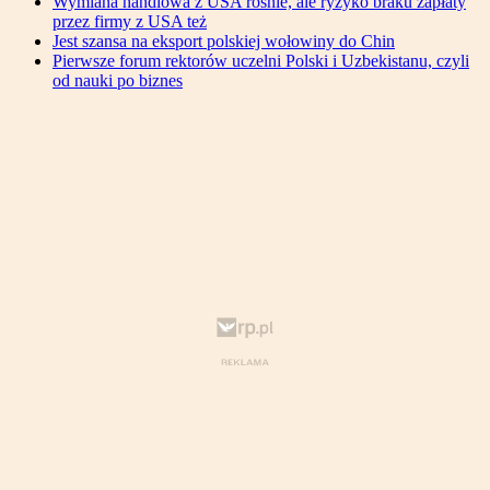
Wymiana handlowa z USA rośnie, ale ryzyko braku zapłaty
przez firmy z USA też
Jest szansa na eksport polskiej wołowiny do Chin
Pierwsze forum rektorów uczelni Polski i Uzbekistanu, czyli
od nauki po biznes