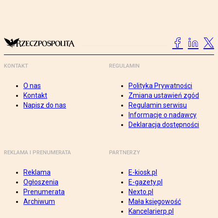
KONTAKT
REGULAMIN
O nas
Polityka Prywatności
Kontakt
Zmiana ustawień zgód
Napisz do nas
Regulamin serwisu
Informacje o nadawcy
Deklaracja dostępności
REKLAMA I PRENUMERATA
PARTNERZY
Reklama
E-kiosk.pl
Ogłoszenia
E-gazety.pl
Prenumerata
Nexto.pl
Archiwum
Mała księgowość
Kancelarierp.pl