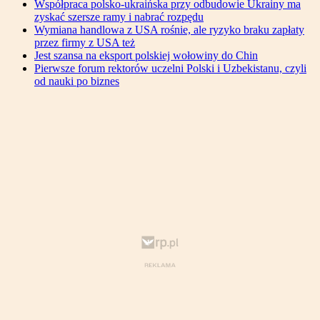
Współpraca polsko-ukraińska przy odbudowie Ukrainy ma
zyskać szersze ramy i nabrać rozpędu
Wymiana handlowa z USA rośnie, ale ryzyko braku zapłaty
przez firmy z USA też
Jest szansa na eksport polskiej wołowiny do Chin
Pierwsze forum rektorów uczelni Polski i Uzbekistanu, czyli
od nauki po biznes