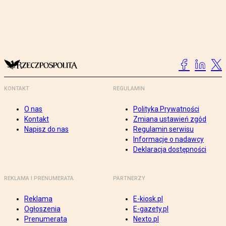
KONTAKT
REGULAMIN
O nas
Polityka Prywatności
Kontakt
Zmiana ustawień zgód
Napisz do nas
Regulamin serwisu
Informacje o nadawcy
Deklaracja dostępności
REKLAMA I PRENUMERATA
PARTNERZY
Reklama
E-kiosk.pl
Ogłoszenia
E-gazety.pl
Prenumerata
Nexto.pl