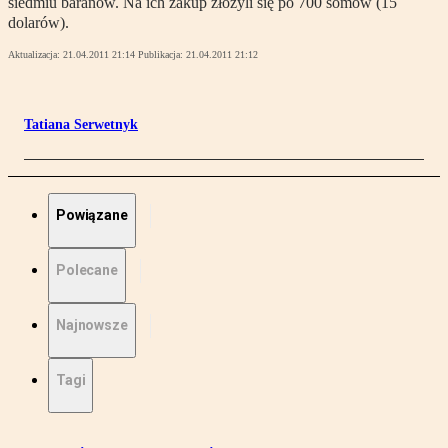
siedmiu baranów. Na ich zakup złożyli się po 700 somów (15
dolarów).
Aktualizacja:
21.04.2011 21:14
Publikacja:
21.04.2011 21:12
Tatiana Serwetnyk
Powiązane
Polecane
Najnowsze
Tagi