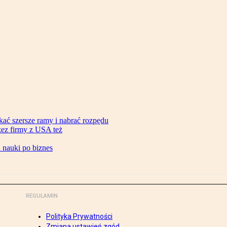
ać szersze ramy i nabrać rozpędu
zez firmy z USA też
d nauki po biznes
REGULAMIN
Polityka Prywatności
Zmiana ustawień zgód