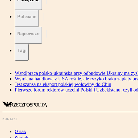
Polecane
Najnowsze
Tagi
Współpraca polsko-ukraińska przy odbudowie Ukrainy ma zysk
Wymiana handlowa z USA rośnie, ale ryzyko braku zapłaty pr
Jest szansa na eksport polskiej wołowiny do Chin
Pierwsze forum rektorów uczelni Polski i Uzbekistanu, czyli o
KONTAKT
O nas
Kontakt