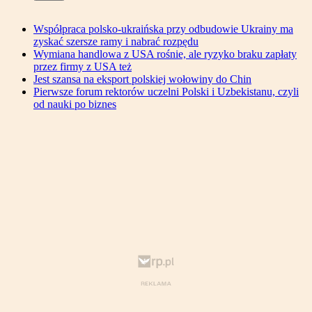
Współpraca polsko-ukraińska przy odbudowie Ukrainy ma
zyskać szersze ramy i nabrać rozpędu
Wymiana handlowa z USA rośnie, ale ryzyko braku zapłaty
przez firmy z USA też
Jest szansa na eksport polskiej wołowiny do Chin
Pierwsze forum rektorów uczelni Polski i Uzbekistanu, czyli
od nauki po biznes