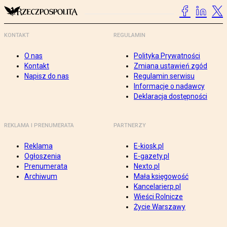
KONTAKT
REGULAMIN
O nas
Polityka Prywatności
Kontakt
Zmiana ustawień zgód
Napisz do nas
Regulamin serwisu
Informacje o nadawcy
Deklaracja dostępności
REKLAMA I PRENUMERATA
PARTNERZY
Reklama
E-kiosk.pl
Ogłoszenia
E-gazety.pl
Prenumerata
Nexto.pl
Archiwum
Mała księgowość
Kancelarierp.pl
Wieści Rolnicze
Życie Warszawy