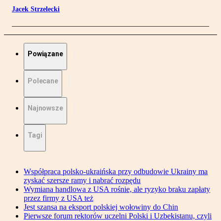
Jacek Strzelecki
Powiązane
Polecane
Najnowsze
Tagi
Współpraca polsko-ukraińska przy odbudowie Ukrainy ma
zyskać szersze ramy i nabrać rozpędu
Wymiana handlowa z USA rośnie, ale ryzyko braku zapłaty
przez firmy z USA też
Jest szansa na eksport polskiej wołowiny do Chin
Pierwsze forum rektorów uczelni Polski i Uzbekistanu, czyli